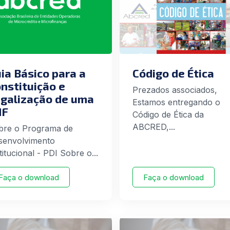
ia Básico para a
Código de Ética
nstituição e
Prezados associados,
galização de uma
Estamos entregando o
MF
Código de Ética da
ABCRED,...
bre o Programa de
senvolvimento
titucional - PDI Sobre o...
Faça o download
Faça o download