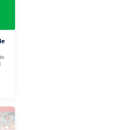
de
do
l