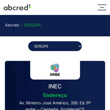
Abcred
SERGIPE
>
INEC
Endereço
Av. Ministro José Américo, 326. Ed. 6º
andar – Cambeba, Fortaleza/CE