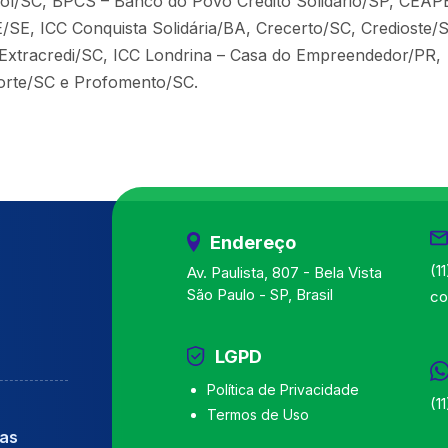
ol/SC, BPCS – Banco do Povo Crédito Solidário/SP, CEAP
 ICC Conquista Solidária/BA, Crecerto/SC, Credioste/
, Extracredi/SC, ICC Londrina – Casa do Empreendedor/PR,
orte/SC e Profomento/SC.
Endereço
(1
Av. Paulista, 807 - Bela Vista
São Paulo - SP, Brasil
co
LGPD
Política de Privacidade
(1
Termos de Uso
ças