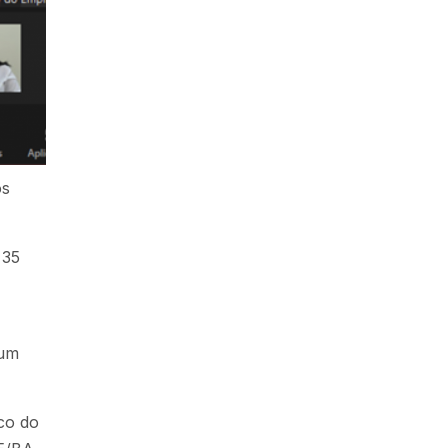
os
 35
 um
co do