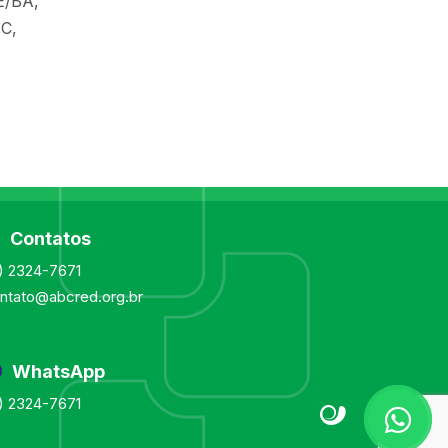
E/BA,
SC,
Contatos
1) 2324-7671
ntato@abcred.org.br
WhatsApp
1) 2324-7671