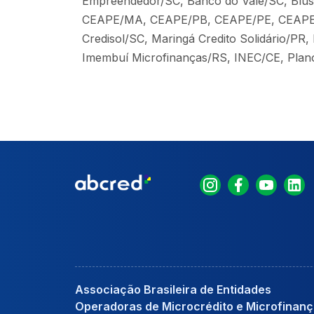
Empreendedor/SC, Banco do Vale/SC, Blus
CEAPE/MA, CEAPE/PB, CEAPE/PE, CEAPE/SE,
Credisol/SC, Maringá Credito Solidário/PR
Imembuí Microfinanças/RS, INEC/CE, Plan
Associação Brasileira de Entidades
Operadoras de Microcrédito e Microfinan