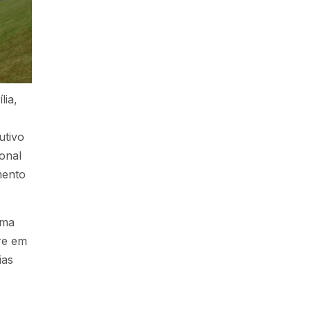
lia,
utivo
onal
mento
rma
re em
ias