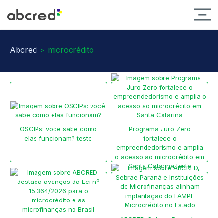
Abcred
microcrédito
>
OSCIPs: você sabe como
Programa Juro Zero
elas funcionam? teste
fortalece o
empreendedorismo e amplia
o acesso ao microcrédito em
Santa Catarina teste